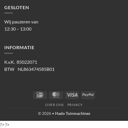
GESLOTEN
Wij pauzeren van
12:30 – 13:00
INFORMATIE
K.v.K. 85022071
BTW NL863474585B01
IDeal
MasterCard
Visa
PayPal
OVER ONS
PRIVACY
© 2026 •
Hado Tuinmachines
?>
?>