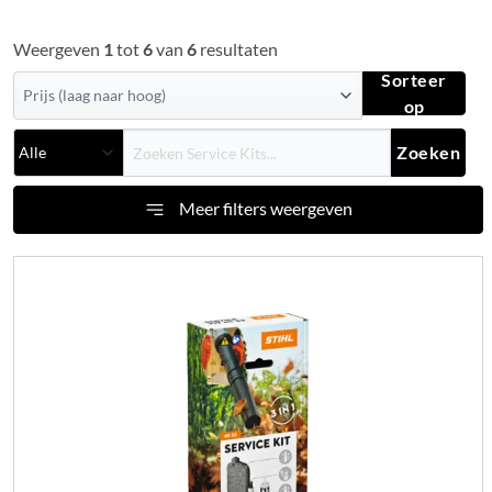
Weergeven
1
tot
6
van
6
resultaten
Sorteer
op
Zoeken
Meer filters weergeven