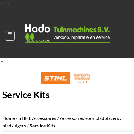
Ga
?>
?>
naar
?>
inhoud
?
>
?>
?>
?>
?>
?>
Service Kits
Home
/
STIHL Accessoires
/
Accessoires voor bladblazers /
bladzuigers
/
Service Kits