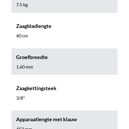
7.5 kg
Zaagbladlengte
40 cm
Groefbreedte
1.60 mm
Zaagkettingsteek
3/8"
Apparaatlengte met klauw
453 mm