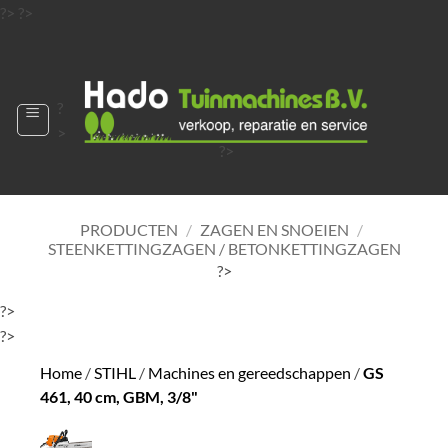
Ga
?>
?>
naar
?>
inhoud
?
>
?>
?>
?>
?>
PRODUCTEN
/
ZAGEN EN SNOEIEN
/
STEENKETTINGZAGEN / BETONKETTINGZAGEN
?>
?>
?>
Home
/
STIHL
/
Machines en gereedschappen
/
GS
461, 40 cm, GBM, 3/8"