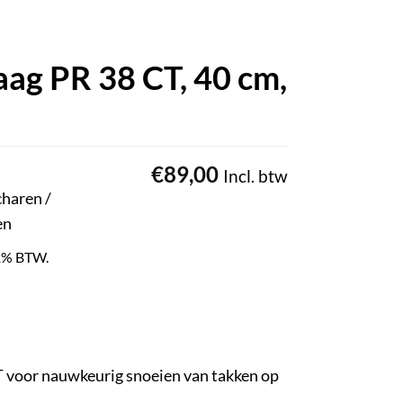
aag PR 38 CT, 40 cm,
€
89,00
Incl. btw
charen /
en
 21% BTW.
 voor nauwkeurig snoeien van takken op