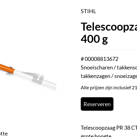
STIHL
Telescoopz
400 g
# 00008813672
Snoeischaren / takkens
takkenzagen / snoeizag
Alle prijzen zijn inclusief
Reserveren
Telescoopzaag PR 38 CT
otte
grote hoogte