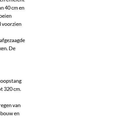
an 40 cm en
noeien
d voorzien
s
 afgezaagde
ken. De
scoopstang
ot 320 cm.
regen van
osbouw en