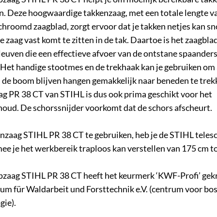
n. Deze hoogwaardige takkenzaag, met een totale lengte v
hroomd zaagblad, zorgt ervoor dat je takken netjes kan s
e zaag vast komt te zitten in de tak. Daartoe is het zaagbla
euven die een effectieve afvoer van de ontstane spaander
 Het handige stootmes en de trekhaak kan je gebruiken om
n de boom blijven hangen gemakkelijk naar beneden te trek
g PR 38 CT van STIHL is dus ook prima geschikt voor het
ud. De schorssnijder voorkomt dat de schors afscheurt.
nzaag STIHL PR 38 CT te gebruiken, heb je de STIHL tele
e je het werkbereik traploos kan verstellen van 175 cm t
pzaag STIHL PR 38 CT heeft het keurmerk ‘KWF-Profi’ gek
ium für Waldarbeit und Forsttechnik e.V. (centrum voor b
gie).