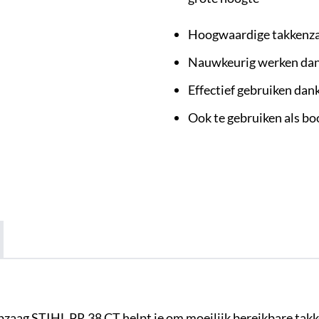
Hoogwaardige takkenza
Nauwkeurig werken dan
Effectief gebruiken dan
Ook te gebruiken als b
zaag STIHL PR 38 CT helpt je om moeilijk bereikbare takke