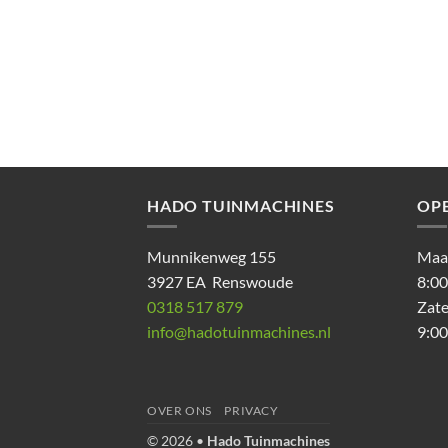
HADO TUINMACHINES
OP
Munnikenweg 155
Maan
3927 EA Renswoude
8:00
0318 517 879
Zat
info@hadotuinmachines.nl
9:00
OVER ONS
PRIVACY
© 2026 •
Hado Tuinmachines