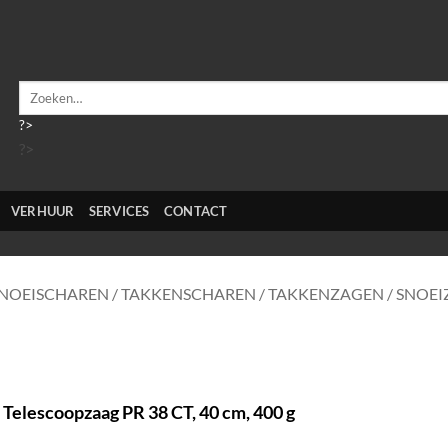
Zoeken
naar:
?>
?>
VERHUUR
SERVICES
CONTACT
NOEISCHAREN / TAKKENSCHAREN / TAKKENZAGEN / SNOE
Telescoopzaag PR 38 CT, 40 cm, 400 g
/