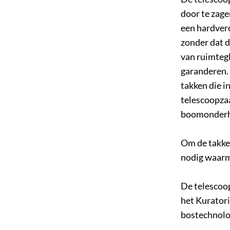
door te zage
een hardverc
zonder dat d
van ruimtegl
garanderen.
takken die i
telescoopzaa
boomonderho
Om de takke
nodig waarme
De telescoo
het Kurator
bostechnolo