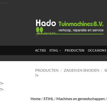
Ga
?>
?>
naar
inhoud
?>
?>
?>
ACTIES
STIHL
PRODUCTEN
OCCASIONS
?>
?>
PRODUCTEN
/
ZAGEN EN SNOEIEN
/
S
?>
?>
?>
Home
/
STIHL
/
Machines en gereedschappen