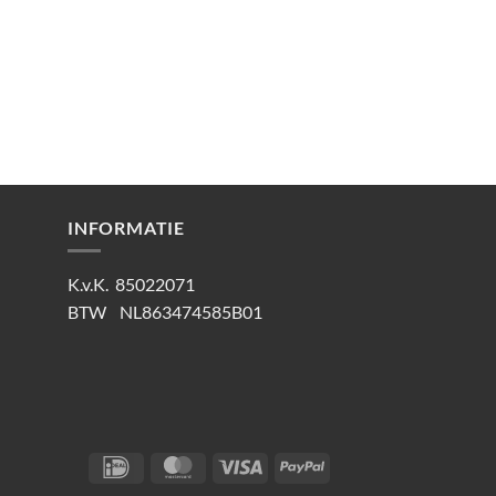
INFORMATIE
K.v.K. 85022071
BTW NL863474585B01
IDeal
MasterCard
Visa
PayPal