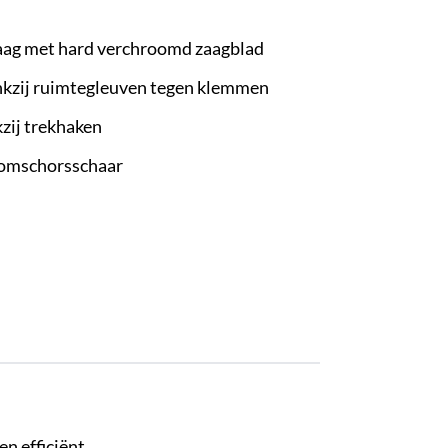
ag met hard verchroomd zaagblad
kzij ruimtegleuven tegen klemmen
kzij trekhaken
oomschorsschaar
n efficiënt