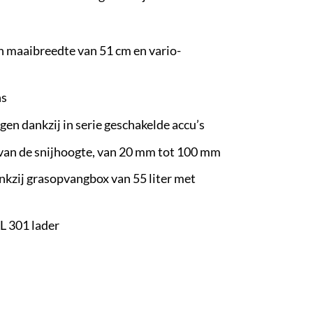
 maaibreedte van 51 cm en vario-
ns
n dankzij in serie geschakelde accu’s
 van de snijhoogte, van 20 mm tot 100 mm
kzij grasopvangbox van 55 liter met
L 301 lader