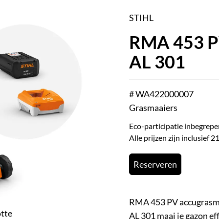
STIHL
RMA 453 PV
AL 301
# WA422000007
Grasmaaiers
Eco-participatie inbegrepe
Alle prijzen zijn inclusief
Reserveren
RMA 453 PV accugrasmaa
otte
AL 301 maai je gazon eff