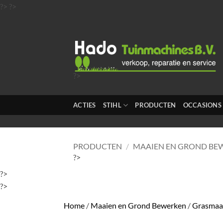
Ga
?>
?>
naar
inhoud
?>
?>
?>
ACTIES
STIHL
PRODUCTEN
OCCASIONS
?>
?>
PRODUCTEN
/
MAAIEN EN GROND BE
?>
?>
?>
Home
/
Maaien en Grond Bewerken
/
Grasmaa