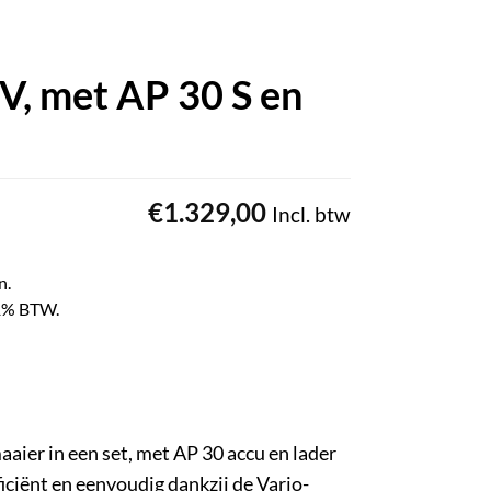
, met AP 30 S en
€
1.329,00
Incl. btw
n.
 21% BTW.
ier in een set, met AP 30 accu en lader
iciënt en eenvoudig dankzij de Vario-