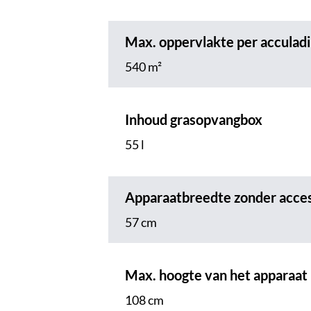
Max. oppervlakte per acculad
540 m²
Inhoud grasopvangbox
55 l
Apparaatbreedte zonder acces
57 cm
Max. hoogte van het apparaat
108 cm