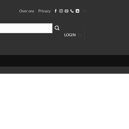
?>
Over ons
Privacy
?>
LOGIN