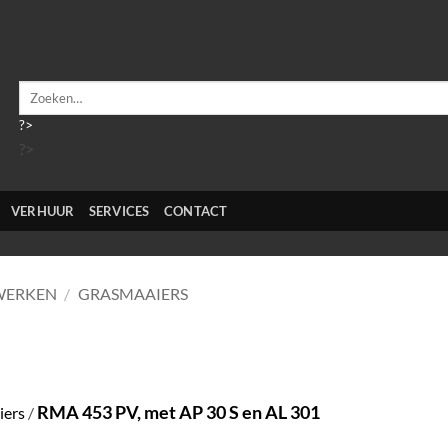
Zoeken
naar:
?>
?>
VERHUUR
SERVICES
CONTACT
WERKEN
/
GRASMAAIERS
RMA 453 PV, met AP 30 S en AL 301
iers
/