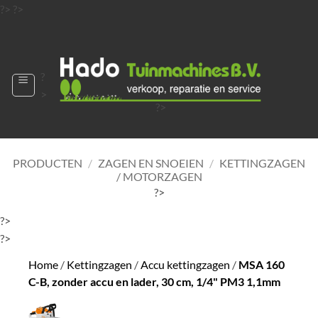
Ga
?>
?>
naar
?>
inhoud
?
>
?>
?>
?>
?>
PRODUCTEN
/
ZAGEN EN SNOEIEN
/
KETTINGZAGEN
/ MOTORZAGEN
?>
?>
?>
Home
/
Kettingzagen
/
Accu kettingzagen
/
MSA 160
C-B, zonder accu en lader, 30 cm, 1/4" PM3 1,1mm