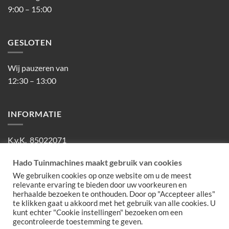
9:00 – 15:00
GESLOTEN
Wij pauzeren van
12:30 – 13:00
INFORMATIE
K.v.K. 85022071
BTW NL863474585B01
Hado Tuinmachines maakt gebruik van cookies
We gebruiken cookies op onze website om u de meest
relevante ervaring te bieden door uw voorkeuren en
herhaalde bezoeken te onthouden. Door op "Accepteer alles"
IDeal
MasterCard
Visa
PayPal
te klikken gaat u akkoord met het gebruik van alle cookies. U
kunt echter "Cookie instellingen" bezoeken om een
OVER ONS
PRIVACY
gecontroleerde toestemming te geven.