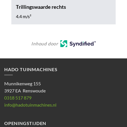
Trillingswaarde rechts
4.4 m/s²
Inhoud door
HADO TUINMACHINES
Munnikenweg 155
3927 EA Renswoude
0318 517 879
info@hadotuinmachines.nl
OPENINGSTIJDEN