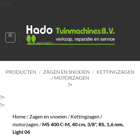
Ga
?>
?>
naar
?>
inhoud
?
>
?>
?>
?>
?>
PRODUCTEN
/
ZAGEN EN SNOEIEN
/
KETTINGZAGEN
/ MOTORZAGEN
?>
?>
?>
Home
/
Zagen en snoeien
/
Kettingzagen /
motorzagen
/
MS 400 C-M, 40 cm, 3/8", RS, 1,6 mm,
Light 06