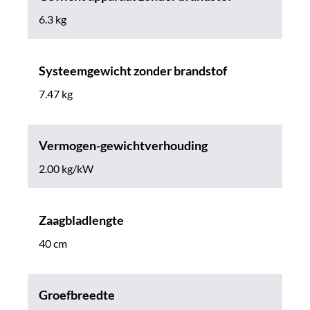
6.3 kg
Systeemgewicht zonder brandstof
7.47 kg
Vermogen-gewichtverhouding
2.00 kg/kW
Zaagbladlengte
40 cm
Groefbreedte