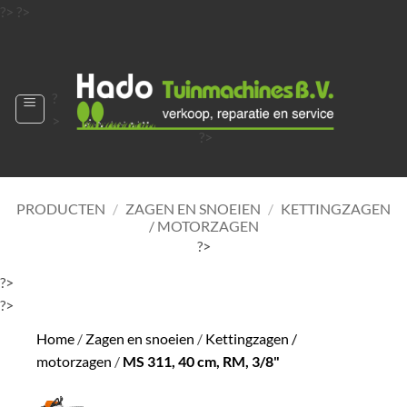
Ga
?>
?>
naar
?>
inhoud
?
>
?>
?>
?>
?>
PRODUCTEN
/
ZAGEN EN SNOEIEN
/
KETTINGZAGEN
/ MOTORZAGEN
?>
?>
?>
Home
/
Zagen en snoeien
/
Kettingzagen /
motorzagen
/
MS 311, 40 cm, RM, 3/8"