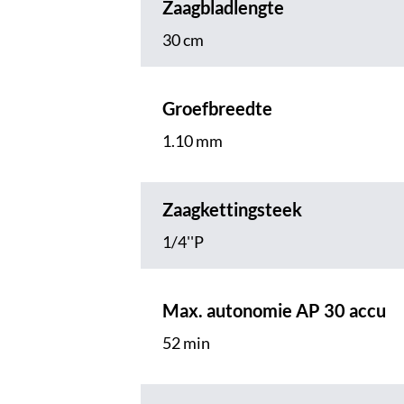
Zaagbladlengte
30 cm
Groefbreedte
1.10 mm
Zaagkettingsteek
1/4''P
Max. autonomie AP 30 accu
52 min