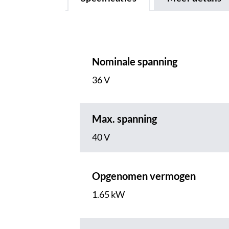
Nominale spanning
36 V
Max. spanning
40 V
Opgenomen vermogen
1.65 kW