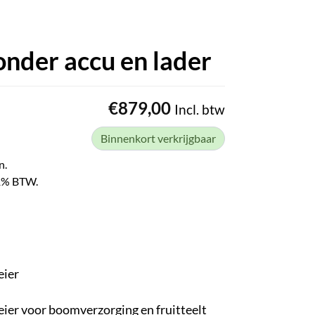
nder accu en lader
€
879,00
Incl. btw
Binnenkort verkrijgbaar
n.
 21% BTW.
eier
ier voor boomverzorging en fruitteelt