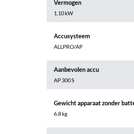
Vermogen
1.10 kW
Accusysteem
ALLPRO/AP
Aanbevolen accu
AP 300 S
Gewicht apparaat zonder batte
6.8 kg