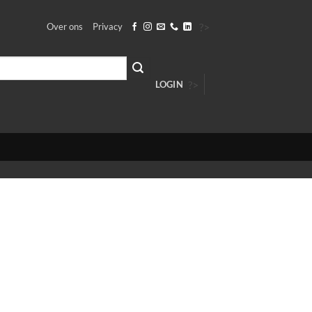
?>
Over ons
Privacy
?>
LOGIN