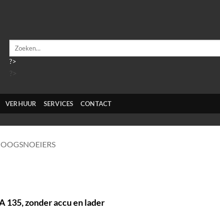
Zoeken
naar:
?>
?>
VERHUUR
SERVICES
CONTACT
OOGSNOEIERS
 135, zonder accu en lader