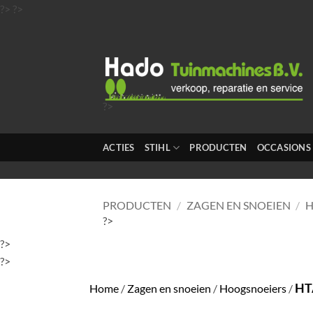
Ga
?>
?>
naar
inhoud
?>
?>
?>
ACTIES
STIHL
PRODUCTEN
OCCASIONS
?>
?>
PRODUCTEN
/
ZAGEN EN SNOEIEN
/
H
?>
?>
?>
HTA
Home
/
Zagen en snoeien
/
Hoogsnoeiers
/