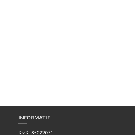
INFORMATIE
K.v.K. 85022071