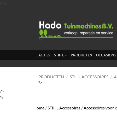
Ga
?>
?>
naar
inhoud
?>
?>
?>
ACTIES
STIHL
PRODUCTEN
OCCASIONS
?>
?>
PRODUCTEN
/
STIHL ACCESSOIRES
/
A
?>
?>
?>
Home
/
STIHL Accessoires
/
Accessoires voor 