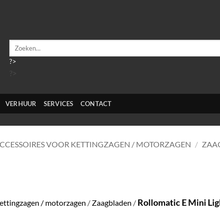
Zoeken
naar:
?>
?>
VERHUUR
SERVICES
CONTACT
CCESSOIRES VOOR KETTINGZAGEN / MOTORZAGEN
/
ZAA
Rollomatic E Mini Lig
kettingzagen / motorzagen
/
Zaagbladen
/