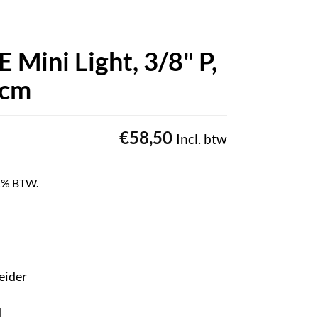
 Mini Light, 3/8" P,
 cm
€
58,50
Incl. btw
 21% BTW.
eider
d