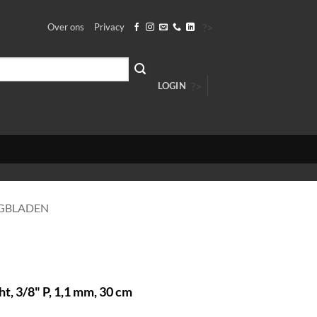
?>
Over ons
Privacy
?>
LOGIN
GBLADEN
ht, 3/8" P, 1,1 mm, 30 cm