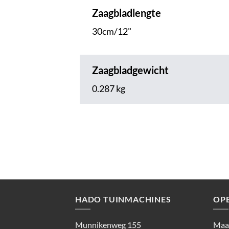
Zaagbladlengte
30cm/12"
Zaagbladgewicht
0.287 kg
HADO TUINMACHINES
OP
Munnikenweg 155
Maan