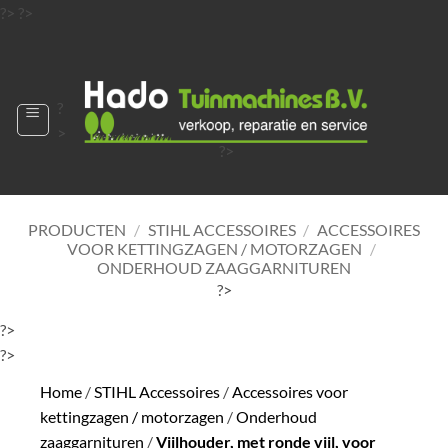
Ga
?>
?>
naar
?>
inhoud
?
>
?>
?>
?>
?>
PRODUCTEN
/
STIHL ACCESSOIRES
/
ACCESSOIRES
VOOR KETTINGZAGEN / MOTORZAGEN
/
ONDERHOUD ZAAGGARNITUREN
?>
?>
?>
Home
/
STIHL Accessoires
/
Accessoires voor
kettingzagen / motorzagen
/
Onderhoud
zaaggarnituren
/
Vijlhouder, met ronde vijl, voor