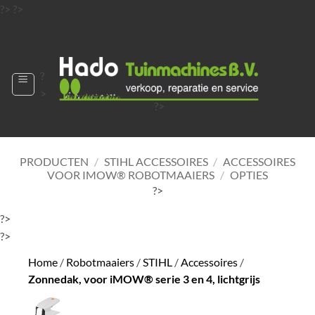
Ga
?>
?>
naar
?>
inhoud
?
>
?>
?>
?>
?>
PRODUCTEN
/
STIHL ACCESSOIRES
/
ACCESSOIRES
VOOR IMOW® ROBOTMAAIERS
/
OPTIES
?>
?>
?>
Home
/
Robotmaaiers
/
STIHL
/
Accessoires
/
Zonnedak, voor iMOW® serie 3 en 4, lichtgrijs