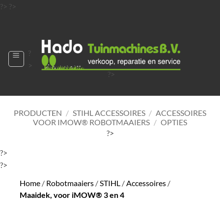
Ga
?>
?>
naar
?>
inhoud
?
>
?>
?>
?>
?>
PRODUCTEN
/
STIHL ACCESSOIRES
/
ACCESSOIRES
VOOR IMOW® ROBOTMAAIERS
/
OPTIES
?>
?>
?>
Home
/
Robotmaaiers
/
STIHL
/
Accessoires
/
Maaidek, voor iMOW® 3 en 4