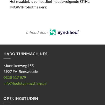
Het maaidek is compatibel met de volgende STIHL
iMOW® robotmaaiers:
Inhoud door
HADO TUINMACHINES
Munnikenweg 155
3927 EA Renswoude
0318 517 879
info@hadotuinmachines.nl
OPENINGSTIJDEN