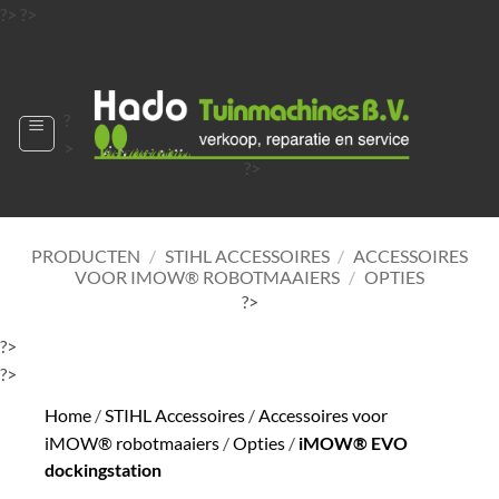
Ga
?>
?>
naar
?>
inhoud
?
>
?>
?>
?>
?>
PRODUCTEN
/
STIHL ACCESSOIRES
/
ACCESSOIRES
VOOR IMOW® ROBOTMAAIERS
/
OPTIES
?>
?>
?>
Home
/
STIHL Accessoires
/
Accessoires voor
iMOW® robotmaaiers
/
Opties
/
iMOW® EVO
dockingstation