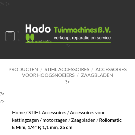
Ga
?>
?>
naar
?>
inhoud
?
>
?>
?>
?>
?>
PRODUCTEN
/
STIHL ACCESSOIRES
/
ACCESSOIRES
VOOR HOOGSNOEIERS
/
ZAAGBLADEN
?>
?>
?>
Home
/
STIHL Accessoires
/
Accessoires voor
kettingzagen / motorzagen
/
Zaagbladen
/
Rollomatic
E Mini, 1/4" P, 1,1 mm, 25 cm