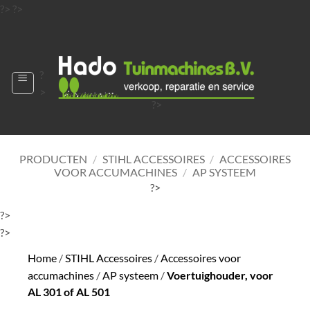
Ga
?>
?>
naar
?>
inhoud
?
>
?>
?>
?>
?>
PRODUCTEN
/
STIHL ACCESSOIRES
/
ACCESSOIRES
VOOR ACCUMACHINES
/
AP SYSTEEM
?>
?>
?>
Home
/
STIHL Accessoires
/
Accessoires voor
accumachines
/
AP systeem
/
Voertuighouder, voor
AL 301 of AL 501