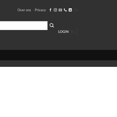
?>
Over ons
Privacy
?>
LOGIN