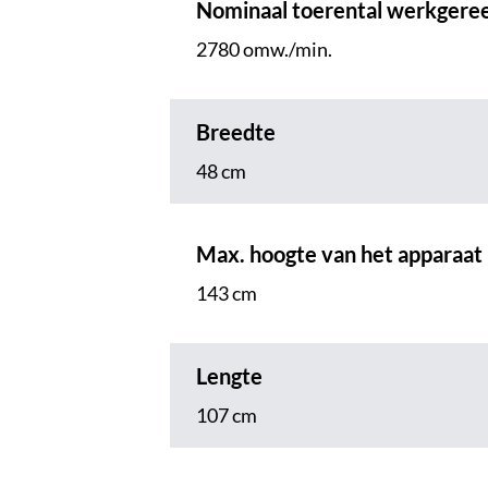
Nominaal toerental werkgere
2780 omw./min.
Breedte
48 cm
Max. hoogte van het apparaat
143 cm
Lengte
107 cm