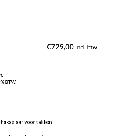
€
729,00
Incl. btw
n.
 21% BTW.
-hakselaar voor takken