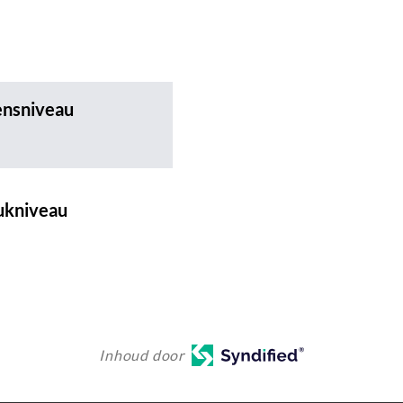
ensniveau
ukniveau
Inhoud door