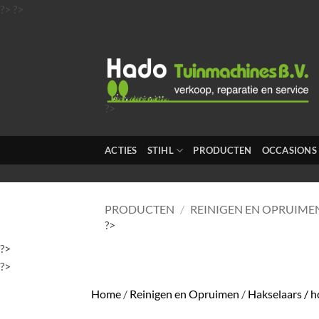
Ga
?>
?>
naar
inhoud
?>
?>
?>
ACTIES
STIHL
PRODUCTEN
OCCASIONS
?>
?>
PRODUCTEN
/
REINIGEN EN OPRUIME
?>
?>
?>
Home
/
Reinigen en Opruimen
/
Hakselaars / 