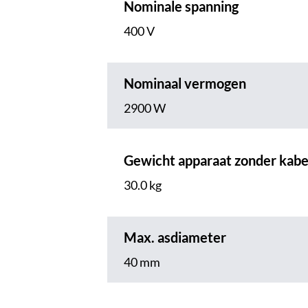
Nominale spanning
400 V
Nominaal vermogen
2900 W
Gewicht apparaat zonder kabe
30.0 kg
Max. asdiameter
40 mm