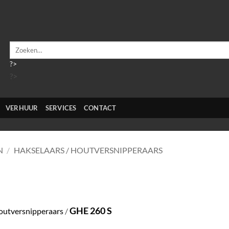
Zoeken
naar:
?>
?>
VERHUUR
SERVICES
CONTACT
N
/
HAKSELAARS / HOUTVERSNIPPERAARS
GHE 260 S
houtversnipperaars
/