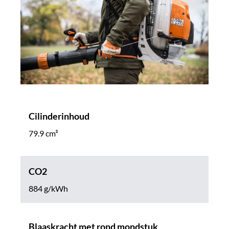
Cilinderinhoud
79.9 cm³
CO2
884 g/kWh
Blaaskracht met rond mondstuk