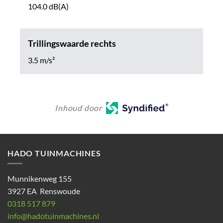
104.0 dB(A)
Trillingswaarde rechts
3.5 m/s²
Inhoud door
HADO TUINMACHINES
Munnikenweg 155
3927 EA Renswoude
0318 517 879
info@hadotuinmachines.nl