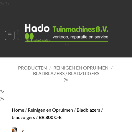
Ga
?>
?>
naar
?>
inhoud
?
>
?>
?>
?>
?>
PRODUCTEN
/
REINIGEN EN OPRUIMEN
/
BLADBLAZERS / BLADZUIGERS
?>
?>
?>
Home
/
Reinigen en Opruimen
/
Bladblazers /
bladzuigers
/
BR 800 C-E