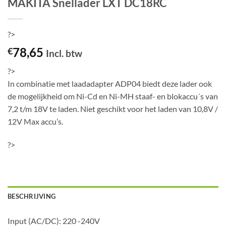
MAKITA Snellader LXT DC18RC
?>
78,65
€
Incl. btw
?>
In combinatie met laadadapter ADP04 biedt deze lader ook
de mogelijkheid om Ni-Cd en Ni-MH staaf- en blokaccu´s van
7,2 t/m 18V te laden. Niet geschikt voor het laden van 10,8V /
12V Max accu’s.
?>
BESCHRIJVING
Input (AC/DC): 220 -240V