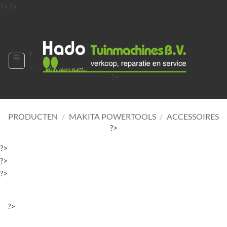
Ga
?>
?>
naar
?>
inhoud
?
>
?>
?>
?>
?>
PRODUCTEN
/
MAKITA POWERTOOLS
/
ACCESSOIRES
?>
?>
?>
?>
?>