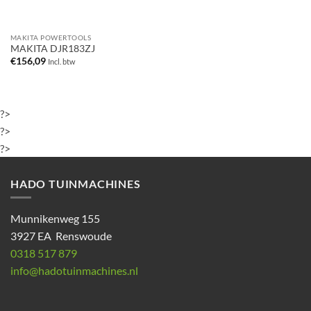
MAKITA POWERTOOLS
MAKITA DJR183ZJ
€
156,09
Incl. btw
?>
?>
?>
HADO TUINMACHINES
Munnikenweg 155
3927 EA Renswoude
0318 517 879
info@hadotuinmachines.nl