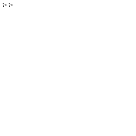
?>
?>