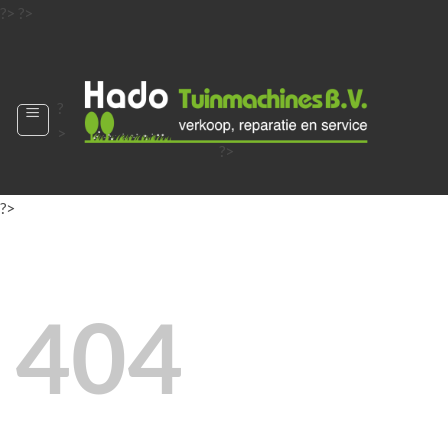
Ga
?>
?>
naar
?>
inhoud
?
>
?>
?>
?>
?>
?>
404