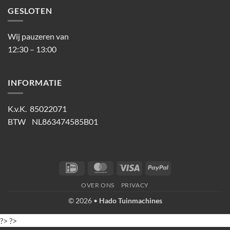
GESLOTEN
Wij pauzeren van
12:30 – 13:00
INFORMATIE
K.v.K. 85022071
BTW NL863474585B01
IDeal
MasterCard
Visa
PayPal
OVER ONS
PRIVACY
© 2026 •
Hado Tuinmachines
?>
?>