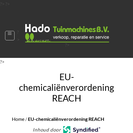
Ga
?>
?>
naar
?>
inhoud
?
>
?>
?>
?>
?>
?>
EU-
chemicaliënverordening
REACH
Home
/
EU-chemicaliënverordening REACH
Inhoud door