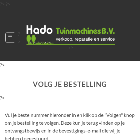
Ga
?>
?>
naar
?>
inhoud
?
>
?>
?>
?>
?>
?>
VOLG JE BESTELLING
?>
Vul je bestelnummer hieronder in en klik op de "Volgen" knop
om je bestelling te volgen. Deze kun je terug vinden op je
ontvangstbewijs en in de bevestigings-e-mail die wij je
hebben toegestuurd.