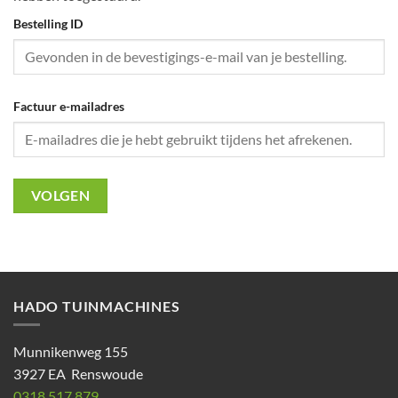
Bestelling ID
Factuur e-mailadres
VOLGEN
HADO TUINMACHINES
Munnikenweg 155
3927 EA Renswoude
0318 517 879