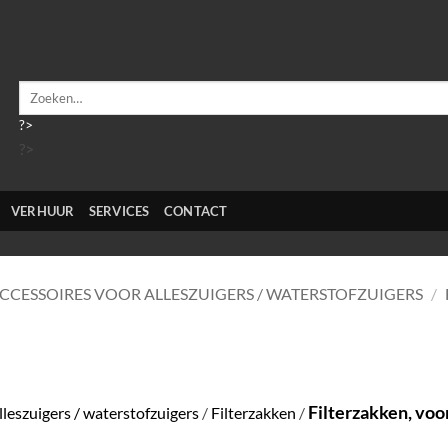
Zoeken
naar:
?>
?>
VERHUUR
SERVICES
CONTACT
CCESSOIRES VOOR ALLESZUIGERS / WATERSTOFZUIGERS
/
Filterzakken, voor
lleszuigers / waterstofzuigers
/
Filterzakken
/