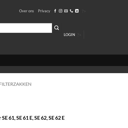
?>
Over ons
Privacy
?>
LOGIN
FILTERZAKKEN
 SE 61, SE 61 E, SE 62, SE 62 E