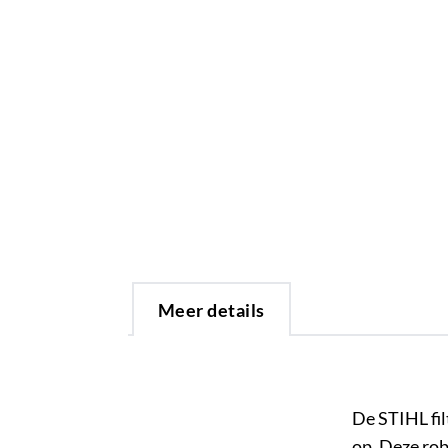
Meer details
De STIHL fil
op. Deze rob