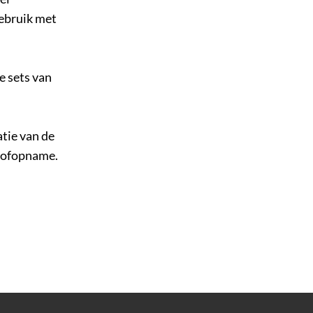
gebruik met
e sets van
atie van de
stofopname.