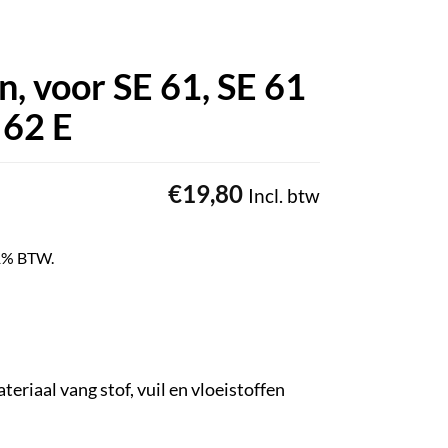
n, voor SE 61, SE 61
 62 E
€
19,80
Incl. btw
 21% BTW.
teriaal vang stof, vuil en vloeistoffen