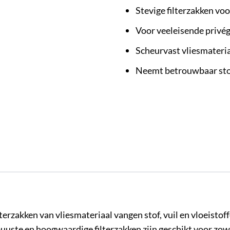
Stevige filterzakken vo
Voor veeleisende privég
Scheurvast vliesmateria
Neemt betrouwbaar stof,
terzakken van vliesmateriaal vangen stof, vuil en vloeistoff
uuste en hoogwaardige filterzakken zijn geschikt voor zow