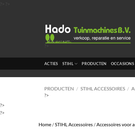
Ga
?>
?>
naar
inhoud
?>
?>
?>
ACTIES
STIHL
PRODUCTEN
OCCASIONS
?>
?>
PRODUCTEN
/
STIHL ACCESSOIRES
/
A
?>
?>
?>
Home
/
STIHL Accessoires
/
Accessoires voor a