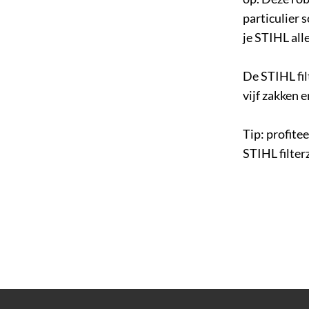
particulier 
je STIHL all
De STIHL fil
vijf zakken 
Tip: profite
STIHL filter